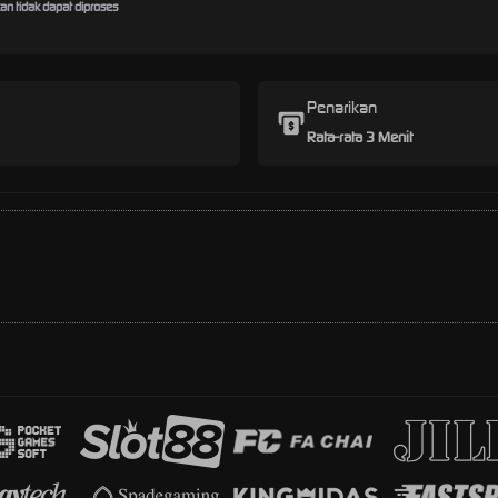
an tidak dapat diproses
Penarikan
Rata-rata 3 Menit