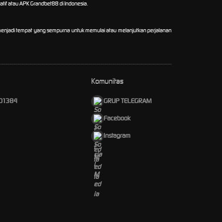
atif atau APK Grandbet88 di Indonesia.
menjadi tempat yang sempurna untuk memulai atau melanjutkan perjalanan
Komunitas
01384
GRUP TELEGRAM
Facebook
Instagram