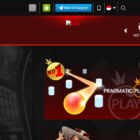
Main di Telegram
HOT