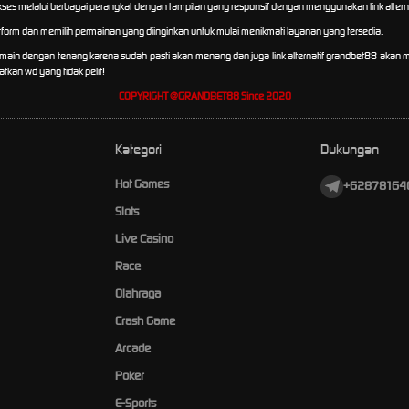
iakses melalui berbagai perangkat dengan tampilan yang responsif dengan menggunakan link altern
orm dan memilih permainan yang diinginkan untuk mulai menikmati layanan yang tersedia.
main dengan tenang karena sudah pasti akan menang dan juga link alternatif grandbet88 akan 
tkan wd yang tidak pelit!
COPYRIGHT @GRANDBET88 Since 2020
Kategori
Dukungan
Hot Games
+62878164
Slots
Live Casino
Race
Olahraga
Crash Game
Arcade
Poker
E-Sports