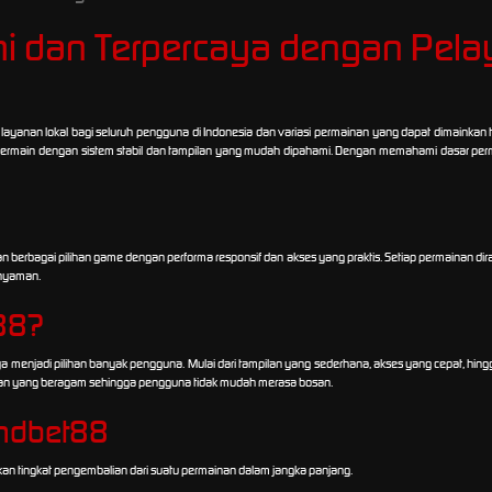
mi dan Terpercaya dengan Pela
 layanan lokal bagi seluruh pengguna di Indonesia dan variasi permainan yang dapat dimainkan
rmain dengan sistem stabil dan tampilan yang mudah dipahami. Dengan memahami dasar permain
berbagai pilihan game dengan performa responsif dan akses yang praktis. Setiap permainan di
nyaman.
88?
njadi pilihan banyak pengguna. Mulai dari tampilan yang sederhana, akses yang cepat, hingg
rmainan yang beragam sehingga pengguna tidak mudah merasa bosan.
andbet88
n tingkat pengembalian dari suatu permainan dalam jangka panjang.