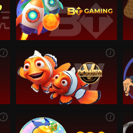
i
i
i
i