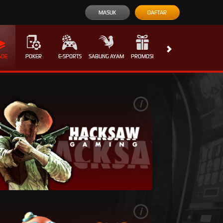
MASUK
DAFTAR
ADE
POKER
E-SPORTS
SABUNG AYAM
PROMOSI
i
i