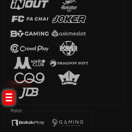
Tap Me!
Poker