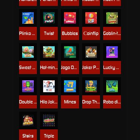
Plinko 1000
Twist
Bubbles
Сoinflip
Goblin-tower
Sweet Keno
Hot-mines
Jogo Do Bicho
Joker Poker
Lucky mines
Double Online
Hilo Joker
Mines
Drop The Billionaire
Robo dice
Stairs
Triple