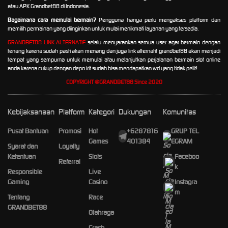
atau APK Grandbet88 di Indonesia.
Bagaimana cara memulai bermain?
Pengguna hanya perlu mengakses platform dan
memilih permainan yang diinginkan untuk mulai menikmati layanan yang tersedia.
GRANDBET88 LINK ALTERNATIF
selalu menyarankan semua user agar bermain dengan
tenang karena sudah pasti akan menang dan juga link alternatif grandbet88 akan menjadi
tempat yang sempurna untuk memulai atau melanjutkan perjalanan bermain slot online
anda karena cukup dengan depo irit sudah bisa mendapatkan wd yang tidak pelit!
COPYRIGHT @GRANDBET88 Since 2020
Kebijaksanaan
Platform
Kategori
Dukungan
Komunitas
Pusat Bantuan
Promosi
Hot
+6287816
GRUP TEL
Games
401384
EGRAM
Syarat dan
Loyalty
Ketentuan
Slots
Faceboo
Referral
k
Responsible
Live
Gaming
Casino
Instagra
m
Tentang
Race
GRANDBET88
Olahraga
Crash