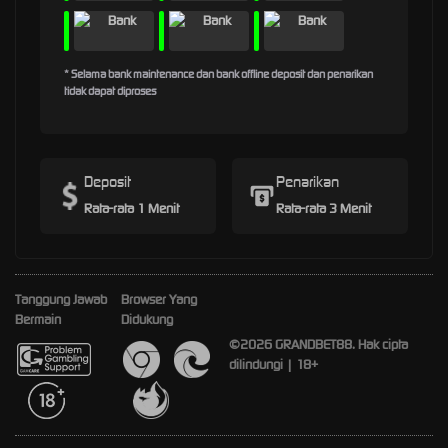
* Selama bank maintenance dan bank offline deposit dan penarikan
tidak dapat diproses
Deposit
Penarikan
Rata-rata 1 Menit
Rata-rata 3 Menit
Tanggung Jawab
Browser Yang
Bermain
Didukung
©2026 GRANDBET88. Hak cipta
dilindungi | 18+