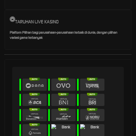
TARUHAN LIVE KASINO
Platform Pilihan bagi perusahaan-perusahaan terbaik di dunia, dengan pilihan
variasi game terbanyak