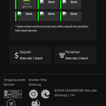
* Selama bank maintenance dan bank offline deposit dan penarikan
tidak dapat diproses
Deposit
Penarikan
Rata-rata 1 Menit
Rata-rata 3 Menit
Tanggung Jawab
Browser Yang
Bermain
Didukung
©2026 GRANDBET88. Hak cipta
dilindungi | 18+