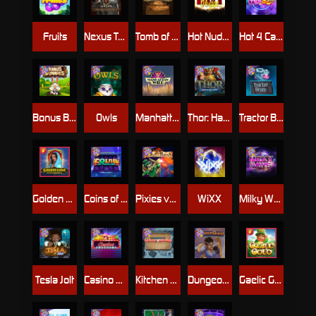
Fruits
Nexus Tombstone RIP
Tomb of Akhenaten
Hot Nudge
Hot 4 Cash
Bonus Bunnies
Owls
Manhattan Goes Wild
Thor: Hammer Time
Tractor Beam
Golden Genie And The Walking Wilds
Coins of Fortune
Pixies vs Pirates
WiXX
Milky Ways
Tesla Jolt
Casino Win Spin
Kitchen Drama: Sushi Mania
Dungeon Quest
Gaelic Gold