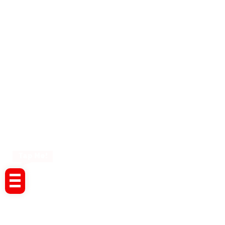
Tap Me!