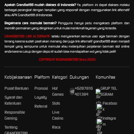
Apakah Grandbet88 mudah diakses di Indonesia?
Ya, platform ini dapat diakses melalui
berbagai perangkat dengan tampilan yang responsif dengan menggunakan link alternatif
atau APK Grandbet88 di Indonesia.
Bagaimana cara memulai bermain?
Pengguna hanya perlu mengakses platform dan
memilih permainan yang diinginkan untuk mulai menikmati layanan yang tersedia.
GRANDBET88 LINK ALTERNATIF
selalu menyarankan semua user agar bermain dengan
tenang karena sudah pasti akan menang dan juga link alternatif grandbet88 akan menjadi
tempat yang sempurna untuk memulai atau melanjutkan perjalanan bermain slot online
anda karena cukup dengan depo irit sudah bisa mendapatkan wd yang tidak pelit!
COPYRIGHT @GRANDBET88 Since 2020
Kebijaksanaan
Platform
Kategori
Dukungan
Komunitas
Pusat Bantuan
Promosi
Hot
+6287816
GRUP TEL
Games
401384
EGRAM
Syarat dan
Loyalty
Ketentuan
Slots
Faceboo
Referral
k
Responsible
Live
Gaming
Casino
Instagra
m
Tentang
Race
GRANDBET88