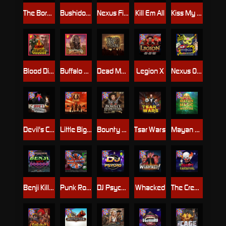
The Border
Bushido Way xNudge
Nexus Fire In The Hole xBomb
Kill Em All
Kiss My Chainsaw
Blood Diamond
Buffalo Hunter
Dead Men Walking
Legion X
Nexus Outsourced
Devil's Crossroad
Little Bighorn
Bounty Hunters xNudge®
Tsar Wars
Mayan Magic Wildfire
Benji Killed in Vegas
Punk Rocker
DJ Psycho
Whacked
The Creepy Carnival