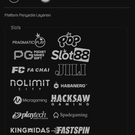
Platform Penyedia Layanan
Slots