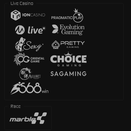
Live Casino
Race