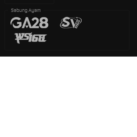
Sabung Ayam