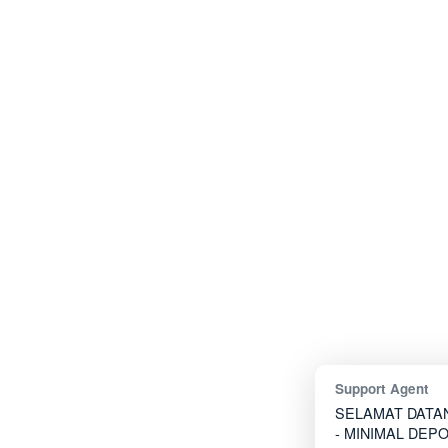
Support Agent
SELAMAT DATA
- MINIMAL DEPO