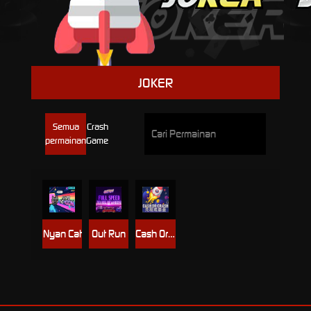
JOKER
Semua
Crash
permainan
Game
Nyan Cat
Out Run
Cash Or Crash