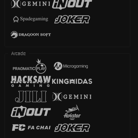
Arcade