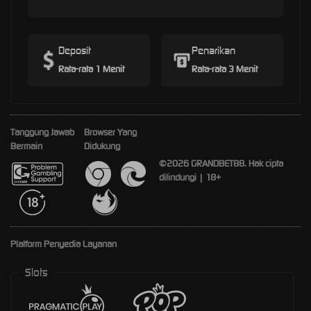
Deposit
Penarikan
Rata-rata 1 Menit
Rata-rata 3 Menit
Tanggung Jawab
Browser Yang
Bermain
Didukung
©2026 GRANDBET88. Hak cipta
dilindungi | 18+
Platform Penyedia Layanan
Slots