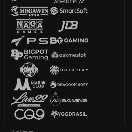
Live Casino