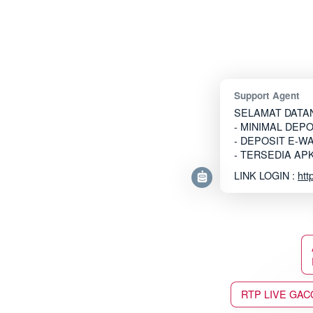
Support Agent
SELAMAT DATA
- MINIMAL DEPO
- DEPOSIT E-WA
- TERSEDIA APK
LINK LOGIN :
htt
RTP LIVE GAC