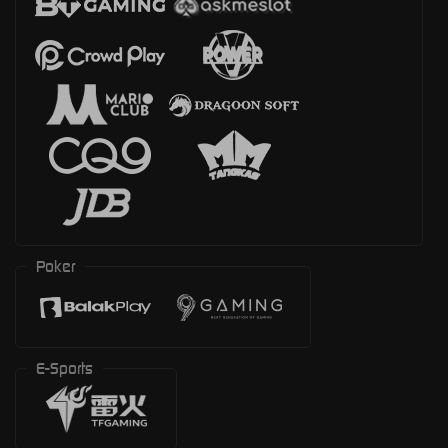
Poker
E-Sports