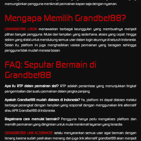
memungkinkan pengguna menikmati permainan kapan saja dengan nyaman.
Mengapa Memilih Grandbet88?
GRANDBET88 LOGIN
menawarkan berbagai keunggulan yang membuatnya menjadi
pilihan banyak pengguna. Mulai dari tampilan yang sederhana, akses yang cepat, hingga
sistem yang stabil untuk mendukung semua user dalam login akunnya di seluruh Indonesia.
Selain itu, platform ini juga menghadirkan variasi permainan yang beragam sehingga
pengguna tidak mudah merasa bosan.
FAQ: Seputar Bermain di
Grandbet88
Apa itu RTP dalam permainan slot?
RTP adalah persentase yang menunjukkan tingkat
pengembalian dari suatu permainan dalam jangka panjang.
Apakah Grandbet88 mudah diakses di Indonesia?
Ya, platform ini dapat diakses melalui
berbagai perangkat dengan tampilan yang responsif dengan menggunakan link alternatif
atau APK Grandbet88 di Indonesia.
Bagaimana cara memulai bermain?
Pengguna hanya perlu mengakses platform dan
memilih permainan yang diinginkan untuk mulai menikmati layanan yang tersedia.
GRANDBET88 LINK ALTERNATIF
selalu menyarankan semua user agar bermain dengan
tenang karena sudah pasti akan menang dan juga link alternatif grandbet88 akan menjadi