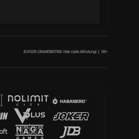
©2026 GRANDBET88. Hak cipta dilindungi | 18+