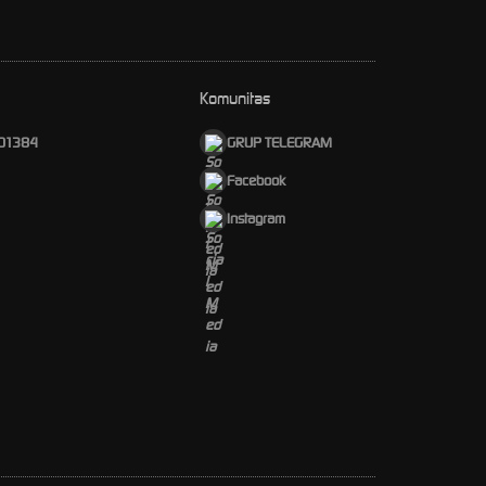
Komunitas
01384
GRUP TELEGRAM
Facebook
Instagram